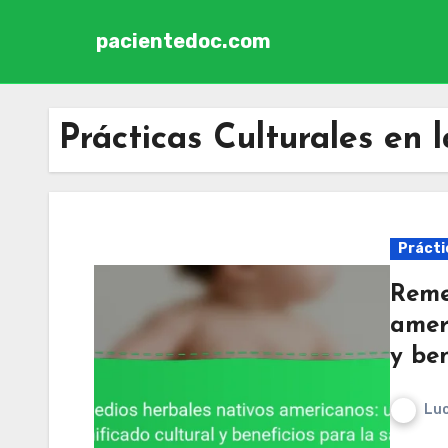
pacientedoc.com
Skip to content
Prácticas Culturales en l
Práctic
Reme
ameri
y ben
Luc