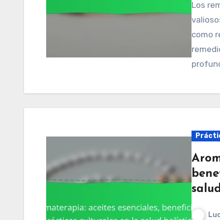
Los remedios herbales nativos americanos ofrecen
valioso
como re
remedio
profun
Práctic
Aroma
benef
salud
Luc