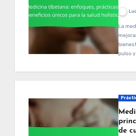
Luc
La medicina tibetana ofrece enfoques únicos para
mejorar
bienest
pulso y
Práctic
Medi
princ
de c