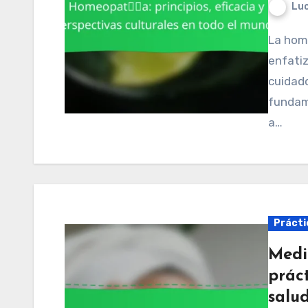
Luc
La homeopatía ofrece un enfoque único para la salud,
enfatiz
cuidado
fundam
a…
Práctic
Medi
práct
salud