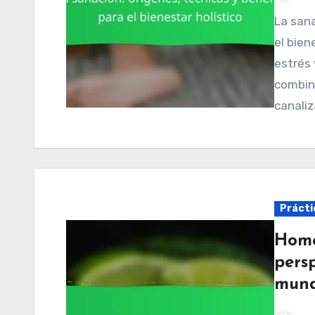
La sanación Reiki ofrece beneficios significativos para
el bien
estrés 
combina
canaliz
Práctic
Homeo
persp
mun