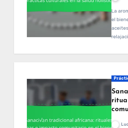
La aromaterapia ofrece beneficios significativos para
el bien
aceites
relajac
Práctic
Sana
ritua
comu
Luc