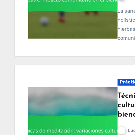
La sanación tradicional africana ofrece un enfoque
holísti
hierbas
comunit
Práctic
Técn
cultu
bien
Luc