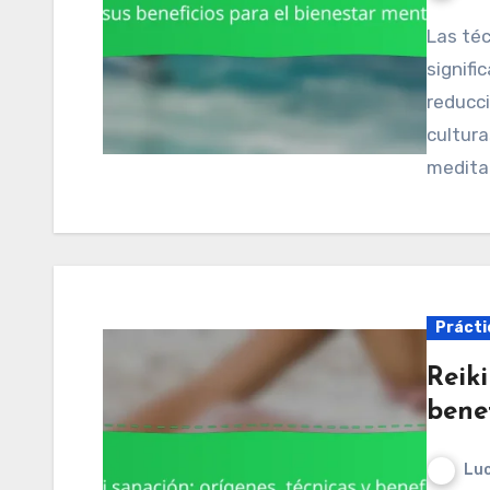
Las técnicas de meditación ofrecen beneficios
signifi
reducci
cultura
medita
Práctic
Reiki
benef
Luc