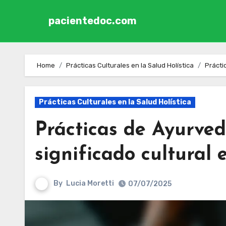
pacientedoc.com
Skip to content
Home
Prácticas Culturales en la Salud Holística
Práctic
Prácticas Culturales en la Salud Holística
Prácticas de Ayurveda
significado cultural e
By
Lucia Moretti
07/07/2025