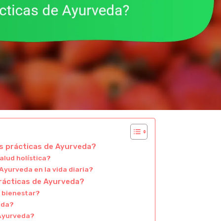
as prácticas de Ayurveda?
alud holística?
 Ayurveda en la vida diaria?
rácticas de Ayurveda?
l bienestar?
eda?
 Ayurveda?