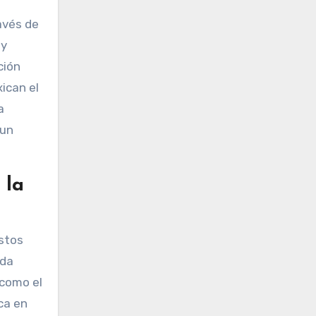
ravés de
 y
ción
ican el
a
 un
 la
Estos
eda
 como el
ca en