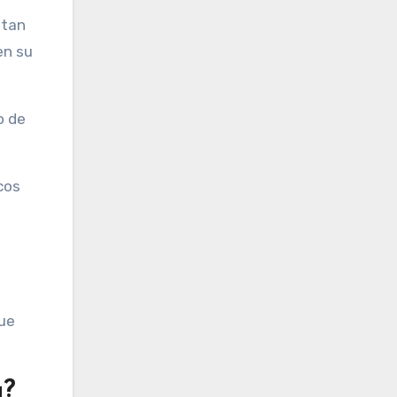
ntan
en su
o de
cos
que
a?