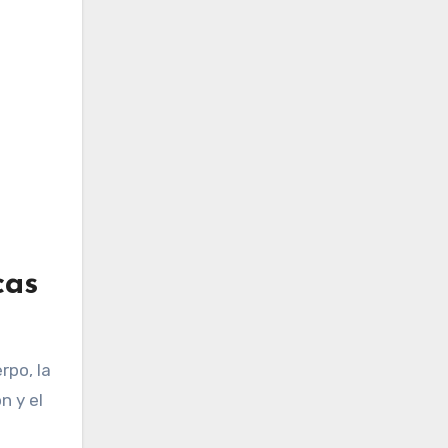
cas
rpo, la
n y el