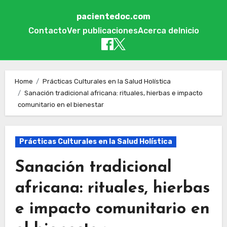
pacientedoc.com
Contacto
Ver publicaciones
Acerca de
Inicio
Skip to content
Home
Prácticas Culturales en la Salud Holística
Sanación tradicional africana: rituales, hierbas e impacto
comunitario en el bienestar
Prácticas Culturales en la Salud Holística
Sanación tradicional
africana: rituales, hierbas
e impacto comunitario en