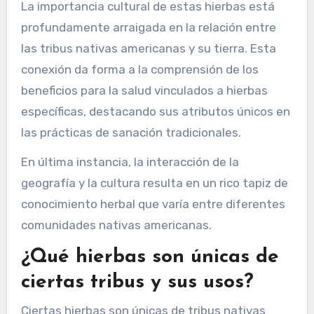
ecosistemas determinan qué hierbas están
disponibles y son efectivas para su uso
medicinal.
Por ejemplo, las regiones áridas favorecen
plantas resistentes a la sequía como la salvia,
mientras que las áreas húmedas apoyan hierbas
como la raíz de malvavisco. Las prácticas
culturales también se adaptan a estas
condiciones geográficas, llevando a aplicaciones
herbales únicas que reflejan el conocimiento
ambiental local.
La importancia cultural de estas hierbas está
profundamente arraigada en la relación entre
las tribus nativas americanas y su tierra. Esta
conexión da forma a la comprensión de los