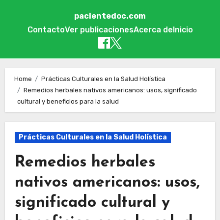
pacientedoc.com
Contacto
Ver publicaciones
Acerca de
Inicio
Skip to content
Home
Prácticas Culturales en la Salud Holística
Remedios herbales nativos americanos: usos, significado
cultural y beneficios para la salud
Prácticas Culturales en la Salud Holística
Remedios herbales
nativos americanos: usos,
significado cultural y