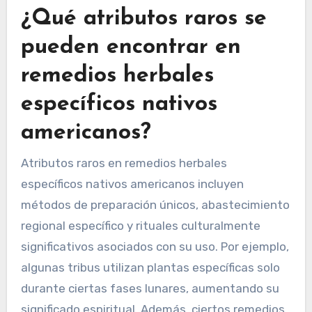
navajos a menudo usan el enebro por sus
propiedades de limpieza y como agente
protector. Los cherokee emplean la equinácea
para aumentar la inmunidad y tratar
infecciones. La tribu ojibwe valora la hierba
dulce por su aroma calmante y su significado
espiritual. Cada hierba refleja las creencias
culturales y prácticas tradicionales de la tribu,
mostrando su profunda conexión con la
naturaleza.
¿Qué atributos raros se
pueden encontrar en