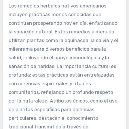
dulce representa la amabilidad y el amor,
mientras que el cedro se utiliza para protección
y bendiciones. Cada hierba lleva atributos únicos
que reflejan los valores y creencias de varias
tribus, enfatizando su profunda importancia
cultural y beneficios para la salud.
¿Cuáles son los remedios
menos conocidos que
todavía se practican hoy en
día?
Los remedios herbales nativos americanos
incluyen prácticas menos conocidas que
continúan prosperando hoy en día, enfatizando