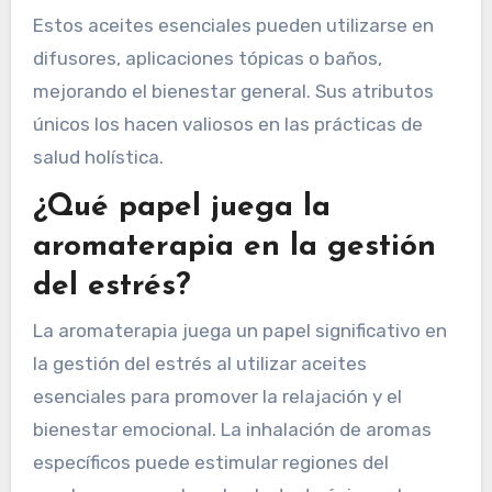
cabeza y problemas digestivos. El aceite de
eucalipto es efectivo para la salud respiratoria,
mientras que el aceite de árbol de té posee
propiedades antimicrobianas. El aceite de
manzanilla se utiliza a menudo por sus efectos
calmantes en irritaciones de la piel.
Estos aceites esenciales pueden utilizarse en
difusores, aplicaciones tópicas o baños,
mejorando el bienestar general. Sus atributos
únicos los hacen valiosos en las prácticas de
salud holística.
¿Qué papel juega la
aromaterapia en la gestión
del estrés?