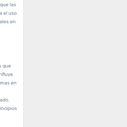
 que las
a el uso
nales en
s que
nfluye
tomas en
zado.
incipios