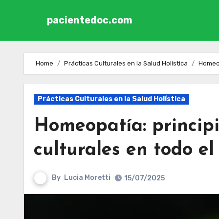
pacientedoc.com
Skip to content
Home
Prácticas Culturales en la Salud Holística
Homeop
Prácticas Culturales en la Salud Holística
Homeopatía: principi
culturales en todo e
By
Lucia Moretti
15/07/2025