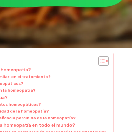
a homeopatía?
imilar’ en el tratamiento?
meopáticos?
en la homeopatía?
tía?
entos homeopáticos?
ividad de la homeopatía?
eficacia percibida de la homeopatía?
 la homeopatía en todo el mundo?
tales en comparación con las prácticas orientales?