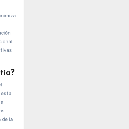
inimiza
ución
ional.
tivas
tía?
l
 esta
la
las
 de la