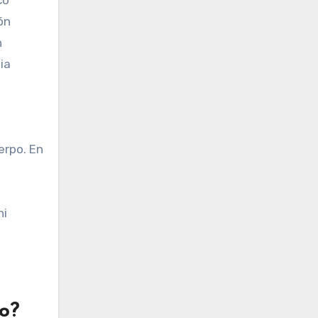
ón
n
ia
erpo. En
hi
o?