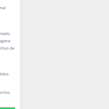
nal
emplo,
ugiere
etivo de
lidos
ientos