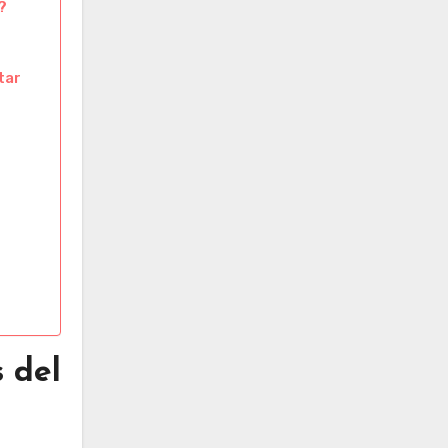
?
tar
s del