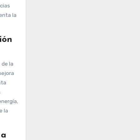
cias
enta la
ión
 de la
mejora
nta
s
energía,
e la
 a