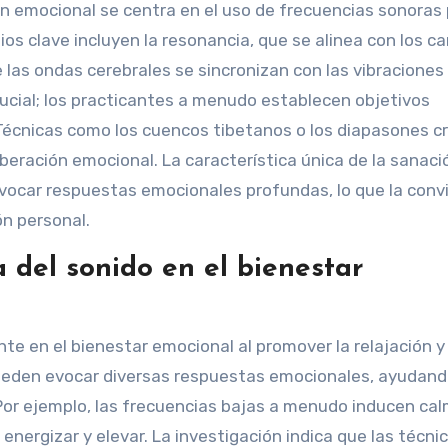
ión emocional se centra en el uso de frecuencias sonoras
ipios clave incluyen la resonancia, que se alinea con los 
e las ondas cerebrales se sincronizan con las vibraciones
rucial; los practicantes a menudo establecen objetivos
 Técnicas como los cuencos tibetanos o los diapasones c
iberación emocional. La característica única de la sanaci
evocar respuestas emocionales profundas, lo que la conv
n personal.
 del sonido en el bienestar
nte en el bienestar emocional al promover la relajación y 
pueden evocar diversas respuestas emocionales, ayudand
 Por ejemplo, las frecuencias bajas a menudo inducen cal
nergizar y elevar. La investigación indica que las técni