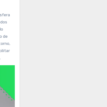
ósfera
idos
do
o de
torno,
ilitar
.