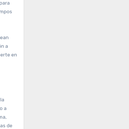
 para
campos
rean
ón a
ierte en
la
o a
ma,
cas de