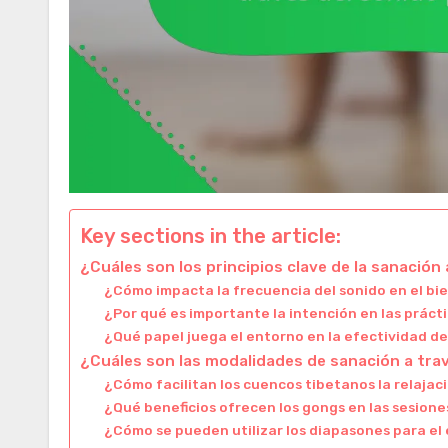
Key sections in the article:
¿Cuáles son los principios clave de la sanación 
¿Cómo impacta la frecuencia del sonido en el b
¿Por qué es importante la intención en las práct
¿Qué papel juega el entorno en la efectividad de
¿Cuáles son las modalidades de sanación a trav
¿Cómo facilitan los cuencos tibetanos la relajac
¿Qué beneficios ofrecen los gongs en las sesione
¿Cómo se pueden utilizar los diapasones para el 