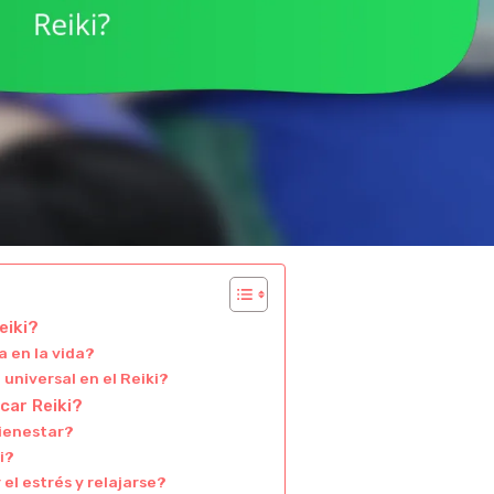
eiki?
a en la vida?
 universal en el Reiki?
car Reiki?
bienestar?
i?
 el estrés y relajarse?