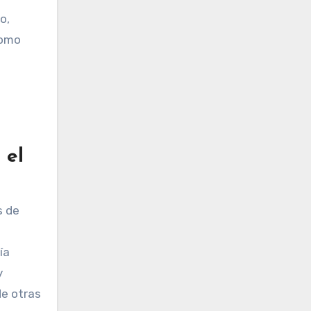
o,
Como
 el
s de
ía
y
de otras