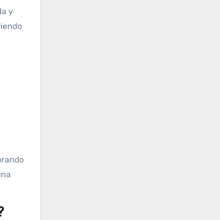
da y
viendo
jorando
una
?