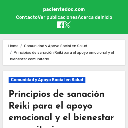
pacientedoc.com
Contacto
Ver publicaciones
Acerca de
Inicio
Skip to content
Home
Comunidad y Apoyo Social en Salud
Principios de sanación Reiki para el apoyo emocional y el
bienestar comunitario
Comunidad y Apoyo Social en Salud
Principios de sanación
Reiki para el apoyo
emocional y el bienestar